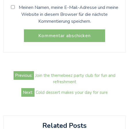
Meinen Namen, meine E-Mail-Adresse und meine
Website in diesem Browser für die nächste
Kommentierung speichern.
Beitrags-
Previous:
Join the themebeez party club for fun and
Navigation
refreshment
Next:
Cold dessert makes your day for sure
Related Posts