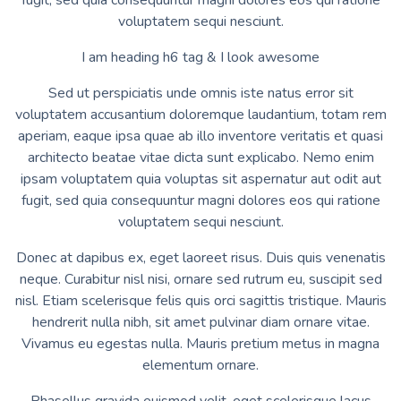
fugit, sed quia consequuntur magni dolores eos qui ratione
voluptatem sequi nesciunt.
I am heading h6 tag & I look awesome
Sed ut perspiciatis unde omnis iste natus error sit
voluptatem accusantium doloremque laudantium, totam rem
aperiam, eaque ipsa quae ab illo inventore veritatis et quasi
architecto beatae vitae dicta sunt explicabo. Nemo enim
ipsam voluptatem quia voluptas sit aspernatur aut odit aut
fugit, sed quia consequuntur magni dolores eos qui ratione
voluptatem sequi nesciunt.
Donec at dapibus ex, eget laoreet risus. Duis quis venenatis
neque. Curabitur nisl nisi, ornare sed rutrum eu, suscipit sed
nisl. Etiam scelerisque felis quis orci sagittis tristique. Mauris
hendrerit nulla nibh, sit amet pulvinar diam ornare vitae.
Vivamus eu egestas nulla. Mauris pretium metus in magna
elementum ornare.