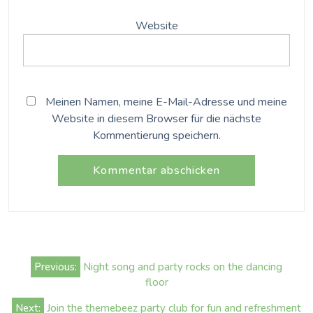
Website
Meinen Namen, meine E-Mail-Adresse und meine
Website in diesem Browser für die nächste
Kommentierung speichern.
Beitrags-
Previous:
Night song and party rocks on the dancing
Navigation
floor
Next:
Join the themebeez party club for fun and refreshment