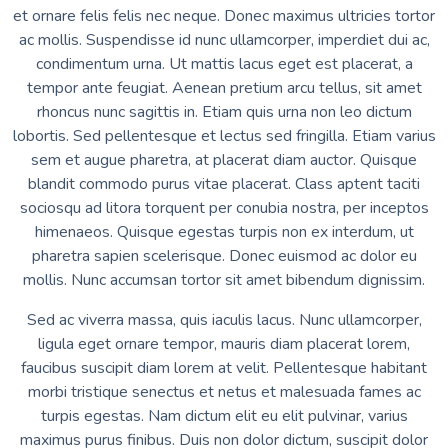
et ornare felis felis nec neque. Donec maximus ultricies tortor
ac mollis. Suspendisse id nunc ullamcorper, imperdiet dui ac,
condimentum urna. Ut mattis lacus eget est placerat, a
tempor ante feugiat. Aenean pretium arcu tellus, sit amet
rhoncus nunc sagittis in. Etiam quis urna non leo dictum
lobortis. Sed pellentesque et lectus sed fringilla. Etiam varius
sem et augue pharetra, at placerat diam auctor. Quisque
blandit commodo purus vitae placerat. Class aptent taciti
sociosqu ad litora torquent per conubia nostra, per inceptos
himenaeos. Quisque egestas turpis non ex interdum, ut
pharetra sapien scelerisque. Donec euismod ac dolor eu
mollis. Nunc accumsan tortor sit amet bibendum dignissim.
Sed ac viverra massa, quis iaculis lacus. Nunc ullamcorper,
ligula eget ornare tempor, mauris diam placerat lorem,
faucibus suscipit diam lorem at velit. Pellentesque habitant
morbi tristique senectus et netus et malesuada fames ac
turpis egestas. Nam dictum elit eu elit pulvinar, varius
maximus purus finibus. Duis non dolor dictum, suscipit dolor