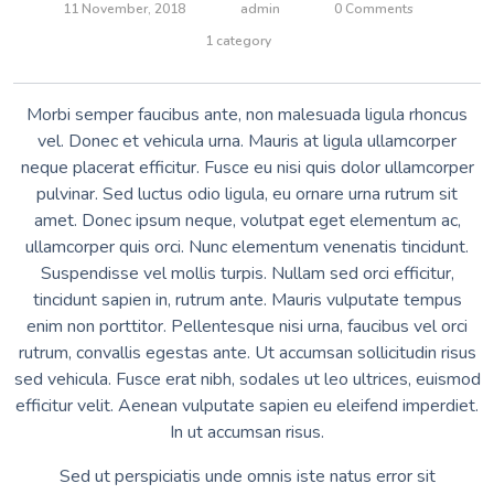
11 November, 2018
admin
0 Comments
1 category
Morbi semper faucibus ante, non malesuada ligula rhoncus
vel. Donec et vehicula urna. Mauris at ligula ullamcorper
neque placerat efficitur. Fusce eu nisi quis dolor ullamcorper
pulvinar. Sed luctus odio ligula, eu ornare urna rutrum sit
amet. Donec ipsum neque, volutpat eget elementum ac,
ullamcorper quis orci. Nunc elementum venenatis tincidunt.
Suspendisse vel mollis turpis. Nullam sed orci efficitur,
tincidunt sapien in, rutrum ante. Mauris vulputate tempus
enim non porttitor. Pellentesque nisi urna, faucibus vel orci
rutrum, convallis egestas ante. Ut accumsan sollicitudin risus
sed vehicula. Fusce erat nibh, sodales ut leo ultrices, euismod
efficitur velit. Aenean vulputate sapien eu eleifend imperdiet.
In ut accumsan risus.
Sed ut perspiciatis unde omnis iste natus error sit