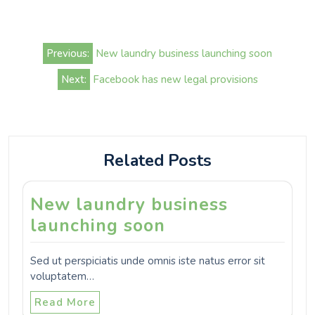
Beitrags-
Previous:
New laundry business launching soon
Navigation
Next:
Facebook has new legal provisions
Related Posts
New laundry business
launching soon
Sed ut perspiciatis unde omnis iste natus error sit
voluptatem…
Read More