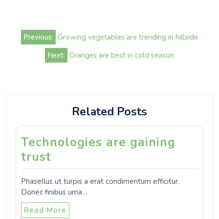
Beitrags-
Previous:
Growing vegetables are trending in hillside
Navigation
Next:
Oranges are best in cold season
Related Posts
Technologies are gaining
trust
Phasellus ut turpis a erat condimentum efficitur.
Donec finibus urna…
Read More