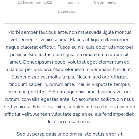
11 November, 2018
admin
0 Comments
1 category
Morbi semper faucibus ante, non malesuada ligula rhoncus
vel. Donec et vehicula urna. Mauris at ligula ullamcorper
neque placerat efficitur. Fusce eu nisi quis dolor ullamcorper
pulvinar. Sed luctus odio ligula, eu ornare urna rutrum sit
amet. Donec ipsum neque, volutpat eget elementum ac,
ullamcorper quis orci. Nunc elementum venenatis tincidunt.
Suspendisse vel mollis turpis. Nullam sed orci efficitur,
tincidunt sapien in, rutrum ante. Mauris vulputate tempus
enim non porttitor. Pellentesque nisi urna, faucibus vel orci
rutrum, convallis egestas ante. Ut accumsan sollicitudin risus
sed vehicula. Fusce erat nibh, sodales ut leo ultrices, euismod
efficitur velit. Aenean vulputate sapien eu eleifend imperdiet.
In ut accumsan risus.
Sed ut perspiciatis unde omnis iste natus error sit