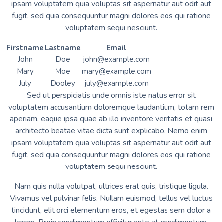
ipsam voluptatem quia voluptas sit aspernatur aut odit aut
fugit, sed quia consequuntur magni dolores eos qui ratione
voluptatem sequi nesciunt.
Firstname
Lastname
Email
John
Doe
john@example.com
Mary
Moe
mary@example.com
July
Dooley
july@example.com
Sed ut perspiciatis unde omnis iste natus error sit
voluptatem accusantium doloremque laudantium, totam rem
aperiam, eaque ipsa quae ab illo inventore veritatis et quasi
architecto beatae vitae dicta sunt explicabo. Nemo enim
ipsam voluptatem quia voluptas sit aspernatur aut odit aut
fugit, sed quia consequuntur magni dolores eos qui ratione
voluptatem sequi nesciunt.
Nam quis nulla volutpat, ultrices erat quis, tristique ligula.
Vivamus vel pulvinar felis. Nullam euismod, tellus vel luctus
tincidunt, elit orci elementum eros, et egestas sem dolor a