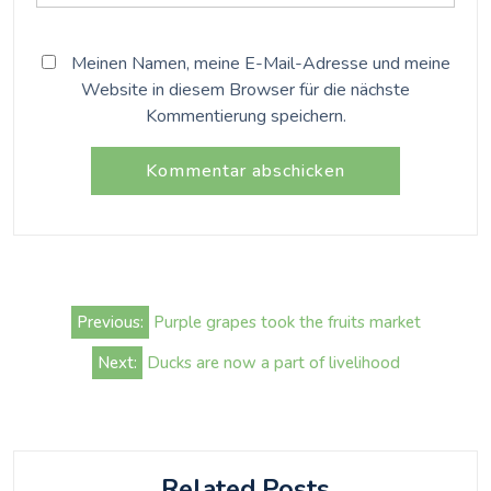
Meinen Namen, meine E-Mail-Adresse und meine
Website in diesem Browser für die nächste
Kommentierung speichern.
Beitrags-
Previous:
Purple grapes took the fruits market
Navigation
Next:
Ducks are now a part of livelihood
Related Posts