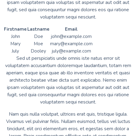
ipsam voluptatem quia voluptas sit aspernatur aut odit aut
fugit, sed quia consequuntur magni dolores eos qui ratione
voluptatem sequi nesciunt.
Firstname
Lastname
Email
John
Doe
john@example.com
Mary
Moe
mary@example.com
July
Dooley
july@example.com
Sed ut perspiciatis unde omnis iste natus error sit
voluptatem accusantium doloremque laudantium, totam rem
aperiam, eaque ipsa quae ab illo inventore veritatis et quasi
architecto beatae vitae dicta sunt explicabo. Nemo enim
ipsam voluptatem quia voluptas sit aspernatur aut odit aut
fugit, sed quia consequuntur magni dolores eos qui ratione
voluptatem sequi nesciunt.
Nam quis nulla volutpat, ultrices erat quis, tristique ligula.
Vivamus vel pulvinar felis. Nullam euismod, tellus vel luctus
tincidunt, elit orci elementum eros, et egestas sem dolor a