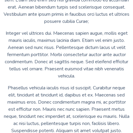
sem. Etiam sed enim sed nisi gravida commodo eu accumsan
erat. Aenean bibendum turpis sed scelerisque consequat.
Vestibulum ante ipsum primis in faucibus orci luctus et ultrices
posuere cubilia Curae;
Integer vel ultrices dui. Maecenas sapien augue, mollis eget
mauris iaculis, maximus lacinia diam. Etiam vel enim justo.
Aenean sed nunc risus. Pellentesque dictum lacus ut velit
fermentum porttitor. Morbi consectetur auctor ante auctor
condimentum. Donec at sagittis neque. Sed eleifend efficitur
tellus vel ornare. Praesent euismod vitae nibh venenatis
vehicula.
Phasellus vehicula iaculis risus id suscipit. Curabitur neque
elit, tincidunt at tincidunt id, dapibus et ex. Maecenas sed
maximus eros. Donec condimentum magna mi, ac porttitor
est efficitur non. Mauris nec nunc sapien. Praesent metus
neque, tincidunt nec imperdiet at, scelerisque eu mauris. Nulla
ac nisi luctus, pellentesque turpis non, facilisis libero.
Suspendisse potenti. Aliquam sit amet volutpat justo.