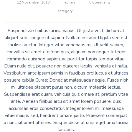
12 November, 2018
admin
0 Comments
1 category
Suspendisse finibus lacinia varius. Ut justo velit, dictum at
aliquet sed, congue ut sapien. Nullam euismod ligula sed est
facilisis auctor. Integer vitae venenatis mi. Ut velit sapien,
convallis sit amet eleifend quis, aliquam non neque. Integer
commodo euismod sapien, ac porttitor turpis tempor vitae.
Etiam nulla elit, posuere non placerat iaculis, vehicula et nulla.
Vestibulum ante ipsum primis in faucibus orci luctus et ultrices
posuere cubilia Curae; Donec at malesuada neque. Fusce nibh
mi, ultricies placerat purus non, dictum molestie lectus.
Suspendisse erat quam, vehicula quis ornare at, pretium vitae
ante. Aenean finibus arcu sit amet lorem posuere, quis
accumsan eros consectetur. Integer lorem mi, malesuada
vitae mauris sed, hendrerit ornare justo. Praesent consequat
a nunc sit amet ultricies. Suspendisse ut urna eget urna lacinia
faucibus.