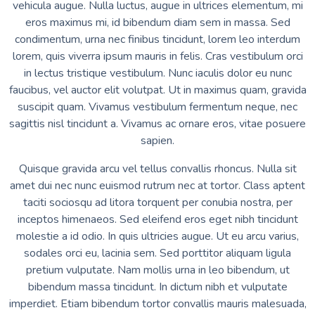
vehicula augue. Nulla luctus, augue in ultrices elementum, mi
eros maximus mi, id bibendum diam sem in massa. Sed
condimentum, urna nec finibus tincidunt, lorem leo interdum
lorem, quis viverra ipsum mauris in felis. Cras vestibulum orci
in lectus tristique vestibulum. Nunc iaculis dolor eu nunc
faucibus, vel auctor elit volutpat. Ut in maximus quam, gravida
suscipit quam. Vivamus vestibulum fermentum neque, nec
sagittis nisl tincidunt a. Vivamus ac ornare eros, vitae posuere
sapien.
Quisque gravida arcu vel tellus convallis rhoncus. Nulla sit
amet dui nec nunc euismod rutrum nec at tortor. Class aptent
taciti sociosqu ad litora torquent per conubia nostra, per
inceptos himenaeos. Sed eleifend eros eget nibh tincidunt
molestie a id odio. In quis ultricies augue. Ut eu arcu varius,
sodales orci eu, lacinia sem. Sed porttitor aliquam ligula
pretium vulputate. Nam mollis urna in leo bibendum, ut
bibendum massa tincidunt. In dictum nibh et vulputate
imperdiet. Etiam bibendum tortor convallis mauris malesuada,