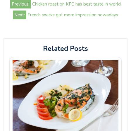
Beitrags-
Previous:
Chicken roast on KFC has best taste in world
Navigation
Next:
French snacks got more impression nowadays
Related Posts