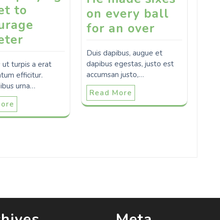
et to
on every ball
urage
for an over
eter
Duis dapibus, augue et
dapibus egestas, justo est
 ut turpis a erat
accumsan justo,…
um efficitur.
nibus urna…
Read More
More
hives
Meta