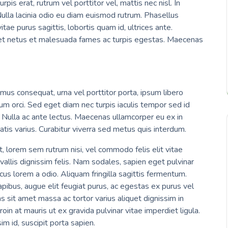
s erat, rutrum vel porttitor vel, mattis nec nisl. In
 Nulla lacinia odio eu diam euismod rutrum. Phasellus
tae purus sagittis, lobortis quam id, ultrices ante.
 et netus et malesuada fames ac turpis egestas. Maecenas
mus consequat, urna vel porttitor porta, ipsum libero
um orci. Sed eget diam nec turpis iaculis tempor sed id
. Nulla ac ante lectus. Maecenas ullamcorper eu ex in
s varius. Curabitur viverra sed metus quis interdum.
t, lorem sem rutrum nisi, vel commodo felis elit vitae
onvallis dignissim felis. Nam sodales, sapien eget pulvinar
cus lorem a odio. Aliquam fringilla sagittis fermentum.
dapibus, augue elit feugiat purus, ac egestas ex purus vel
 sit amet massa ac tortor varius aliquet dignissim in
oin at mauris ut ex gravida pulvinar vitae imperdiet ligula.
im id, suscipit porta sapien.