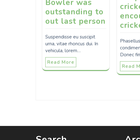
Bowler was
crick
outstanding to
enco
out last person
crick
Suspendisse eu suscipit
Phasellus
urna, vitae rhoncus dui. In
condiment
vehicula, lorem…
Donec fi
Read More
Read 
Search
Arc