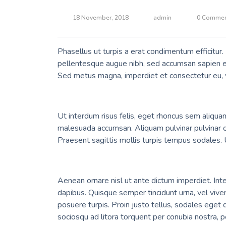
18 November, 2018
admin
0 Commen
Phasellus ut turpis a erat condimentum efficitur.
pellentesque augue nibh, sed accumsan sapien eu
Sed metus magna, imperdiet et consectetur eu, ve
Ut interdum risus felis, eget rhoncus sem aliquam
malesuada accumsan. Aliquam pulvinar pulvinar orc
Praesent sagittis mollis turpis tempus sodales. 
Aenean ornare nisl ut ante dictum imperdiet. Integ
dapibus. Quisque semper tincidunt urna, vel vive
posuere turpis. Proin justo tellus, sodales eget d
sociosqu ad litora torquent per conubia nostra, p