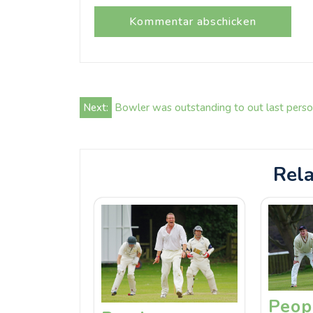
Beitrags-
Next:
Bowler was outstanding to out last pers
Navigation
Rela
Peop