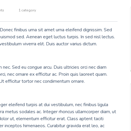
ts
1 category
 Donec finibus urna sit amet urna eleifend dignissim. Sed
ismod sed. Aenean eget luctus turpis. In sed nisl lectus.
stibulum viverra elit. Duis auctor varius dictum.
 nec. Sed eu congue arcu. Duis ultricies orci nec diam
i, nec ornare ex efficitur ac. Proin quis laoreet quam.
Ut efficitur tortor nec condimentum ornare.
er eleifend turpis at dui vestibulum, nec finibus ligula
rra metus sodales ac. Integer rhoncus ullamcorper diam, ut
olor ut, elementum efficitur erat. Class aptent taciti
er inceptos himenaeos. Curabitur gravida erat leo, ac