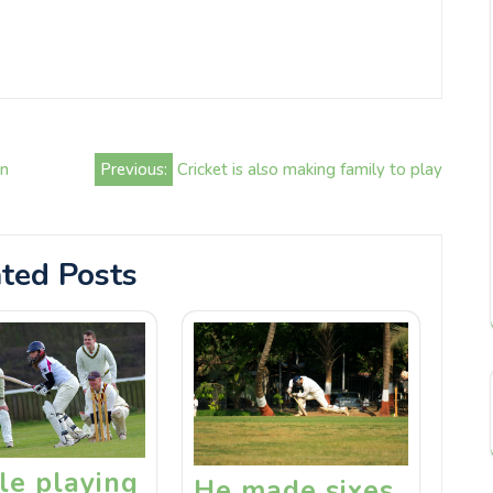
on
Previous:
Cricket is also making family to play
ted Posts
le playing
He made sixes